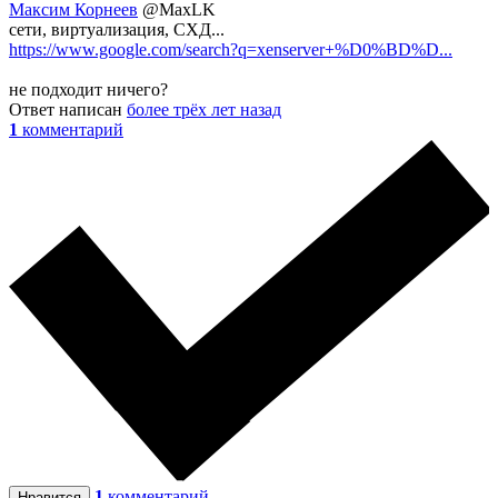
Максим Корнеев
@MaxLK
сети, виртуализация, СХД...
https://www.google.com/search?q=xenserver+%D0%BD%D...
не подходит ничего?
Ответ написан
более трёх лет назад
1
комментарий
1
комментарий
Нравится