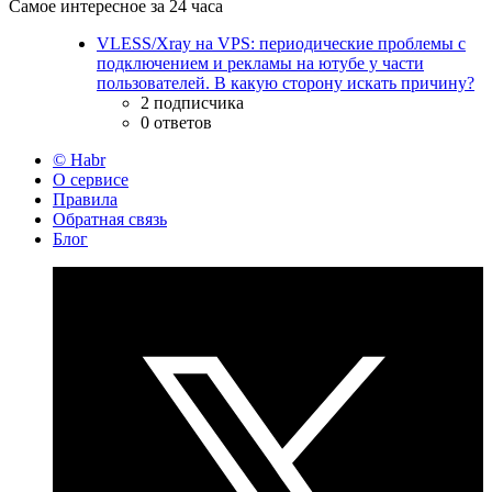
Самое интересное за 24 часа
VLESS/Xray на VPS: периодические проблемы с
подключением и рекламы на ютубе у части
пользователей. В какую сторону искать причину?
2 подписчика
0 ответов
© Habr
О сервисе
Правила
Обратная связь
Блог