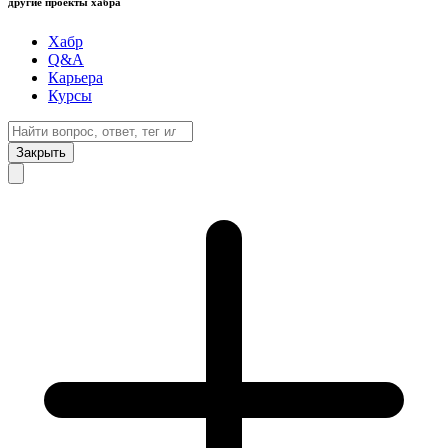
другие проекты хабра
Хабр
Q&A
Карьера
Курсы
Закрыть