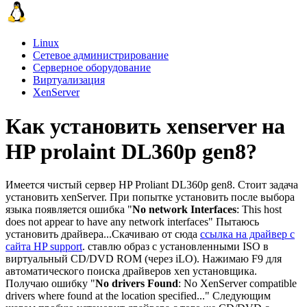
Linux
Сетевое администрирование
Серверное оборудование
Виртуализация
XenServer
Как установить xenserver на
HP prolaint DL360p gen8?
Имеется чистый сервер HP Proliant DL360p gen8. Стоит задача
установить xenServer. При попытке установить после выбора
языка появляется ошибка "
No network Interfaces
: This host
does not appear to have any network interfaces" Пытаюсь
установить драйвера...Скачиваю от сюда
ссылка на драйвер с
сайта HP support
. ставлю образ с установленными ISO в
виртуальный CD/DVD ROM (через iLO). Нажимаю F9 для
автоматического поиска драйверов xen установщика.
Получаю ошибку "
No drivers Found
: No XenServer compatible
drivers where found at the location specified..." Следующим