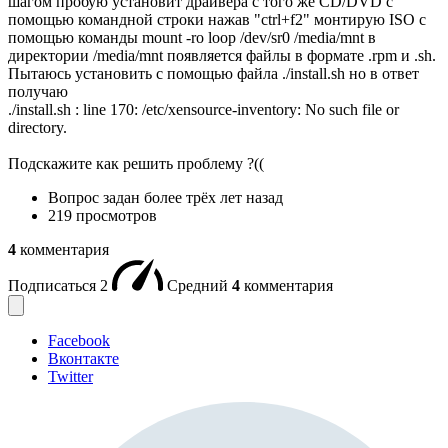
шагом пробую установит драйвера с того же CD/DVD с
помощью командной строки нажав "ctrl+f2" монтирую ISO с
помощью команды mount -ro loop /dev/sr0 /media/mnt в
директории /media/mnt появляется файлы в форматe .rpm и .sh.
Пытаюсь установить с помощью файла ./install.sh но в ответ
получаю
./install.sh : line 170: /etc/xensource-inventory: No such file or
directory.
Подскажите как решить проблему ?((
Вопрос задан
более трёх лет назад
219 просмотров
4
комментария
Подписаться
2
Средний
4
комментария
Facebook
Вконтакте
Twitter