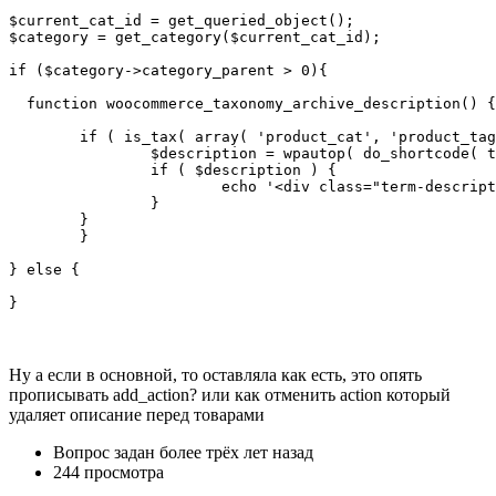
$current_cat_id = get_queried_object();

$category = get_category($current_cat_id);

if ($category->category_parent > 0){

  function woocommerce_taxonomy_archive_description() {

	if ( is_tax( array( 'product_cat', 'product_tag' ) ) && get_query_var( 'paged' ) == 0 ) {

		$description = wpautop( do_shortcode( term_description() ) );

		if ( $description ) {

			echo '<div class="term-description">' . $description . '</div>';

		}

	}

	}

} else {

}
Ну а если в основной, то оставляла как есть, это опять
прописывать add_action? или как отменить action который
удаляет описание перед товарами
Вопрос задан
более трёх лет назад
244 просмотра