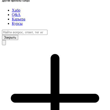
другие проекты хабра
Хабр
Q&A
Карьера
Курсы
Закрыть