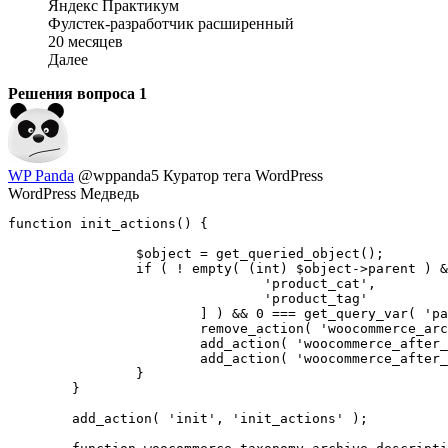
Яндекс Практикум
Фулстек-разработчик расширенный
20 месяцев
Далее
Решения вопроса
1
WP Panda
@wppanda5
Куратор тега WordPress
WordPress Mедведь
function init_actions() {

		$object = get_queried_object();

		if ( ! empty( (int) $object->parent ) && is_tax( [

				'product_cat',

				'product_tag'

			] ) && 0 === get_query_var( 'paged' ) ) {

			remove_action( 'woocommerce_archive_description', 'woocommerce_taxonomy_archive_description', 10 );

			add_action( 'woocommerce_after_main_content', 'woocommerce_taxonomy_archive_description', 100 );

			add_action( 'woocommerce_after_shop_loop', 'woocommerce_taxonomy_archive_description', 100 );

		}

	}

	add_action( 'init', 'init_actions' );
