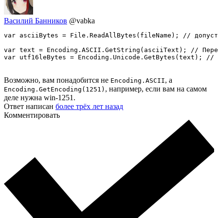
Василий Банников
@vabka
var asciiBytes = File.ReadAllBytes(fileName); // допуст
var text = Encoding.ASCII.GetString(asciiText); // Пере
var utf16leBytes = Encoding.Unicode.GetBytes(text); // 
Возможно, вам понадобится не
, а
Encoding.ASCII
, например, если вам на самом
Encoding.GetEncoding(1251)
деле нужна win-1251.
Ответ написан
более трёх лет назад
Комментировать