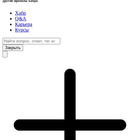
другие проекты хабра
Хабр
Q&A
Карьера
Курсы
Закрыть