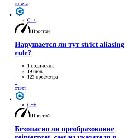
ответа
C++
Простой
Нарушается ли тут strict aliasing
rule?
1 подписчик
19 июл.
123 просмотра
1
ответ
C++
Простой
Безопасно ли преобразование
reinterpret_cast из указателя в