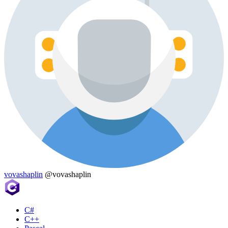
vovashaplin
@vovashaplin
C#
C++