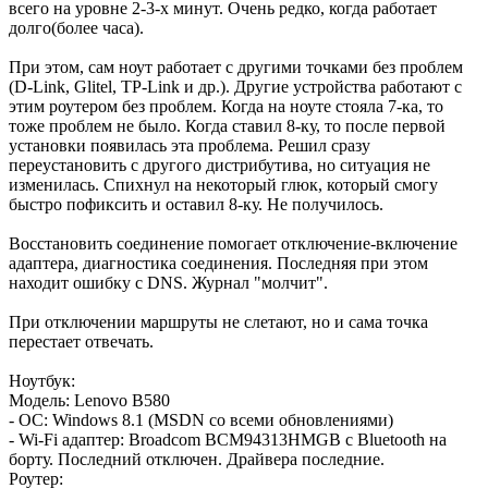
всего на уровне 2-3-х минут. Очень редко, когда работает
долго(более часа).
При этом, сам ноут работает с другими точками без проблем
(D-Link, Glitel, TP-Link и др.). Другие устройства работают с
этим роутером без проблем. Когда на ноуте стояла 7-ка, то
тоже проблем не было. Когда ставил 8-ку, то после первой
установки появилась эта проблема. Решил сразу
переустановить с другого дистрибутива, но ситуация не
изменилась. Спихнул на некоторый глюк, который смогу
быстро пофиксить и оставил 8-ку. Не получилось.
Восстановить соединение помогает отключение-включение
адаптера, диагностика соединения. Последняя при этом
находит ошибку с DNS. Журнал "молчит".
При отключении маршруты не слетают, но и сама точка
перестает отвечать.
Ноутбук:
Модель: Lenovo B580
- ОС: Windows 8.1 (MSDN со всеми обновлениями)
- Wi-Fi адаптер: Broadcom BCM94313HMGB с Bluetooth на
борту. Последний отключен. Драйвера последние.
Роутер: