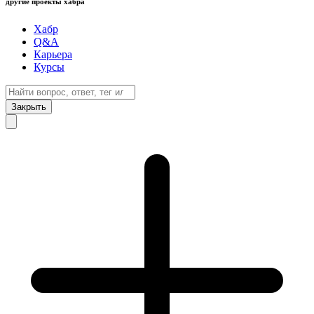
другие проекты хабра
Хабр
Q&A
Карьера
Курсы
Закрыть