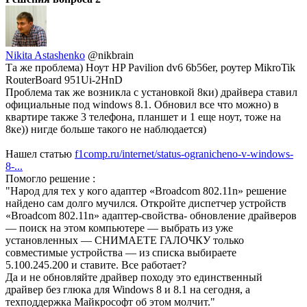
Nikita Astashenko
@nikbrain
Та же проблема) Ноут HP Pavilion dv6 6b56er, роутер MikroTik
RouterBoard 951Ui-2HnD
Проблема так же возникла с установкой 8ки) драйвера ставил
официальные под windows 8.1. Обновил все что можно) в
квартире также 3 телефона, планшет и 1 еще ноут, тоже на
8ке)) нигде больше такого не наблюдается)
Нашел статью
f1comp.ru/internet/status-ogranicheno-v-windows-
8-...
Помогло решение :
"Народ для тех у кого адаптер «Broadcom 802.11n» решение
найдено сам долго мучился. Откройте диспетчер устройств
«Broadcom 802.11n» адаптер-свойства- обновление драйверов
— поиск на этом компьютере — выбрать из уже
установленных — СНИМАЕТЕ ГАЛОЧКУ только
совместимые устройства — из списка выбираете
5.100.245.200 и ставите. Все работает?
Да и не обновляйте драйвер походу это единственный
драйвер без глюка для Windows 8 и 8.1 на сегодня, а
техподдержка Майкрософт об этом молчит."