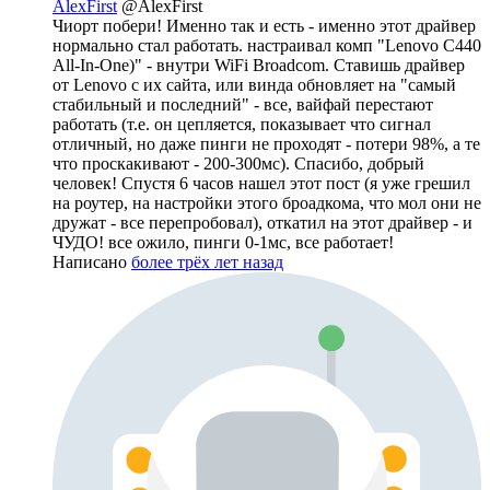
AlexFirst
@AlexFirst
Чиорт побери! Именно так и есть - именно этот драйвер
нормально стал работать. настраивал комп "Lenovo C440
All-In-One)" - внутри WiFi Broadcom. Ставишь драйвер
от Lenovo с их сайта, или винда обновляет на "самый
стабильный и последний" - все, вайфай перестают
работать (т.е. он цепляется, показывает что сигнал
отличный, но даже пинги не проходят - потери 98%, а те
что проскакивают - 200-300мс). Спасибо, добрый
человек! Спустя 6 часов нашел этот пост (я уже грешил
на роутер, на настройки этого броадкома, что мол они не
дружат - все перепробовал), откатил на этот драйвер - и
ЧУДО! все ожило, пинги 0-1мс, все работает!
Написано
более трёх лет назад