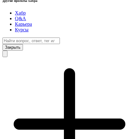
другие проекты хабра
Хабр
Q&A
Карьера
Курсы
Закрыть