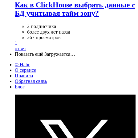
Как в ClickHouse выбрать данные с
БД учитывая тайм зону?
2 подписчика
более двух лет назад
267 просмотров
1
ответ
Показать ещё
Загружается…
© Habr
О сервисе
Правила
Обратная связь
Блог