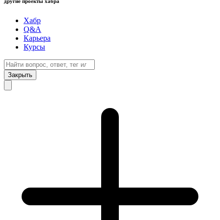
другие проекты хабра
Хабр
Q&A
Карьера
Курсы
Закрыть