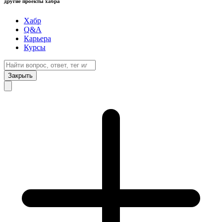
другие проекты хабра
Хабр
Q&A
Карьера
Курсы
Закрыть