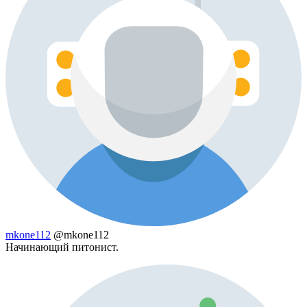
mkone112
@mkone112
Начинающий питонист.