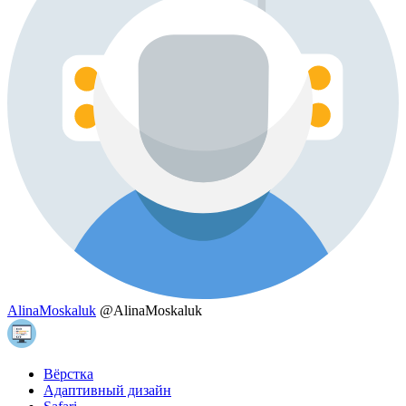
AlinaMoskaluk
@AlinaMoskaluk
Вёрстка
Адаптивный дизайн