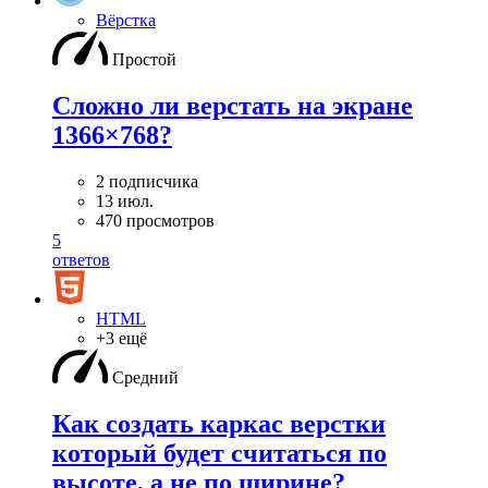
Вёрстка
Простой
Сложно ли верстать на экране
1366×768?
2 подписчика
13 июл.
470 просмотров
5
ответов
HTML
+3 ещё
Средний
Как создать каркас верстки
который будет считаться по
высоте, а не по ширине?