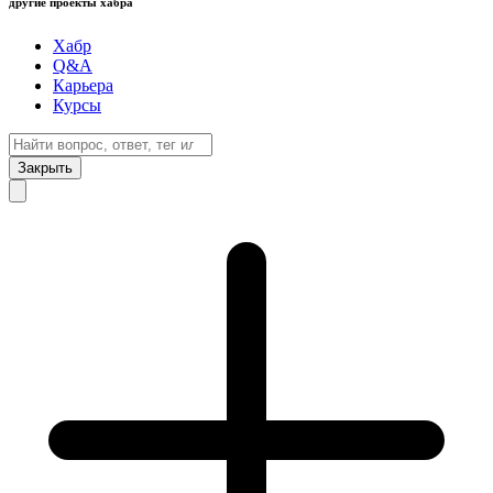
другие проекты хабра
Хабр
Q&A
Карьера
Курсы
Закрыть