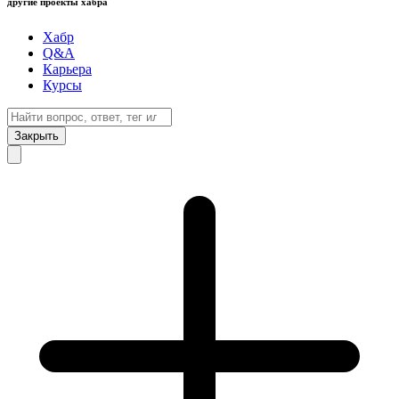
другие проекты хабра
Хабр
Q&A
Карьера
Курсы
Закрыть