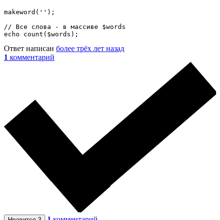
makeword('');

// Все слова - в массиве $words

Ответ написан
более трёх лет назад
1
комментарий
1
комментарий
Нравится
3