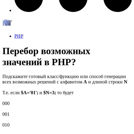
PHP
Перебор возможных
значений в PHP?
Подскажите готовый класс/функцию или способ генерации
всех возможных решений с алфавитом
A
и длиной строки
N
Т.е. если
$A='01';
и
$N=3;
то будет
000
001
010