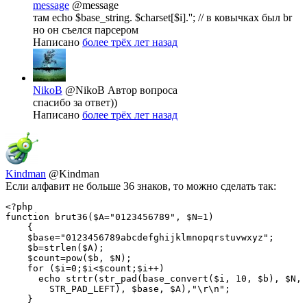
message
@message
там echo $base_string. $charset[$i].''; // в ковычках был br
но он съелся парсером
Написано
более трёх лет назад
NikoB
@NikoB
Автор вопроса
спасибо за ответ))
Написано
более трёх лет назад
Kindman
@Kindman
Если алфавит не больше 36 знаков, то можно сделать так:
<?php

function brut36($A="0123456789", $N=1)

    {

    $base="0123456789abcdefghijklmnopqrstuvwxyz";

    $b=strlen($A);

    $count=pow($b, $N);

    for ($i=0;$i<$count;$i++)

      echo strtr(str_pad(base_convert($i, 10, $b), $N, 
        STR_PAD_LEFT), $base, $A),"\r\n";

    }
