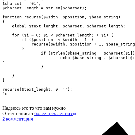
$charset = '01';

$charset_length = strlen($charset);

function recurse($width, $position, $base_string)

{

    global $text_lenght, $charset, $charset_length;

    for ($i = 0; $i < $charset_length; ++$i) {

        if ($position  < $width - 1) {

            recurse($width, $position + 1, $base_string
        }

		if (strlen($base_string . $charset[$i]) == $text_lenght) {

			echo $base_string . $charset[$i].'

';

		}		

    }

}

recurse($text_lenght, 0, '');

Надеюсь это то что вам нужно
Ответ написан
более трёх лет назад
2
комментария