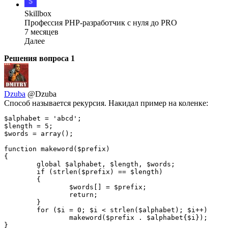
Skillbox
Профессия PHP-разработчик с нуля до PRO
7 месяцев
Далее
Решения вопроса
1
Dzuba
@Dzuba
Способ называется рекурсия. Накидал пример на коленке:
$alphabet = 'abcd';

$length = 5;

$words = array();

function makeword($prefix)

{

	global $alphabet, $length, $words;

	if (strlen($prefix) == $length)

	{

		$words[] = $prefix;

		return;

	}

	for ($i = 0; $i < strlen($alphabet); $i++)

		makeword($prefix . $alphabet{$i});

}
