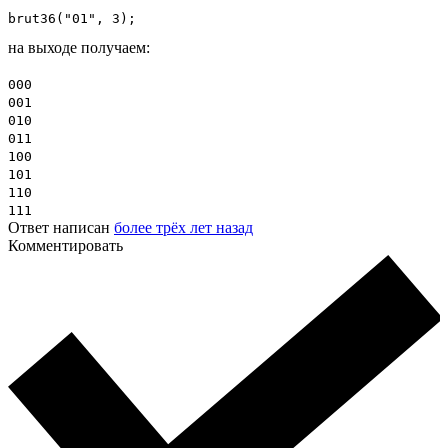
brut36("01", 3);
на выходе получаем:
000
001
010
011
100
101
110
111
Ответ написан
более трёх лет назад
Комментировать