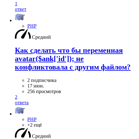
1
ответ
PHP
Средний
Как сделать что бы переменная
avatar($ank['id']); не
конфликтовала с другим файлом?
2 подписчика
17 июн.
256 просмотров
2
ответа
PHP
+2 ещё
Средний