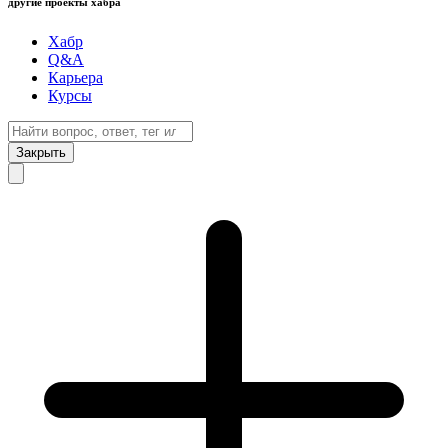
другие проекты хабра
Хабр
Q&A
Карьера
Курсы
Закрыть