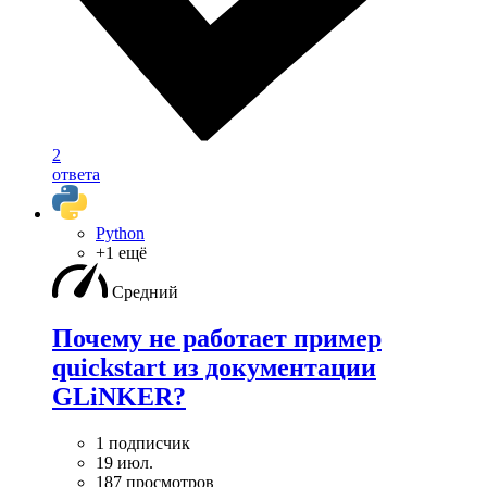
2
ответа
Python
+1 ещё
Средний
Почему не работает пример
quickstart из документации
GLiNKER?
1 подписчик
19 июл.
187 просмотров