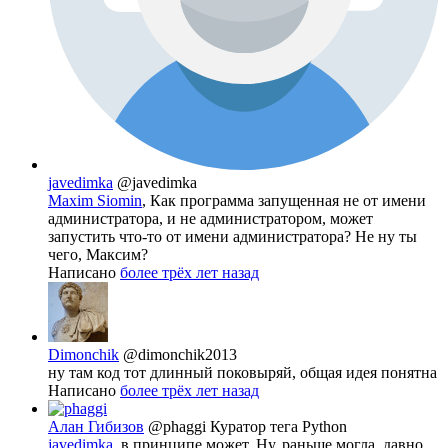
javedimka
@javedimka
Maxim Siomin
, Как программа запущенная не от имени
администратора, и не администратором, может
запустить что-то от имени администратора? Не ну ты
чего, Максим?
Написано
более трёх лет назад
Dimonchik
@dimonchik2013
ну там код тот длинный поковыряй, общая идея понятна
Написано
более трёх лет назад
Алан Гибизов
@phaggi
Куратор тега Python
javedimka
, в принципе может. Ну, раньше могла, давно