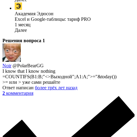
Академия Эдюсон
Excel и Google-таблицы: тариф PRO
1 месяц
Далее
Решения вопроса
1
Noir
@PolarBearGG
I know that I know nothing
=COUNTIFS(B1:B;"<>Выходной";A1:A;">="&today())
>= или > уже сами решайте
Ответ написан
более трёх лет назад
2
комментария