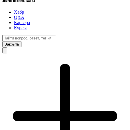
другие проекты хабра
Хабр
Q&A
Карьера
Курсы
Закрыть