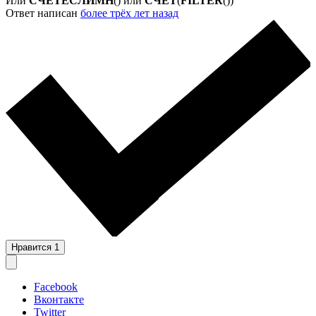
Или
СЧЁТЕСЛИМН
() или
СЧЁТ
(
FILTER
())
Ответ написан
более трёх лет назад
Нравится
1
Facebook
Вконтакте
Twitter