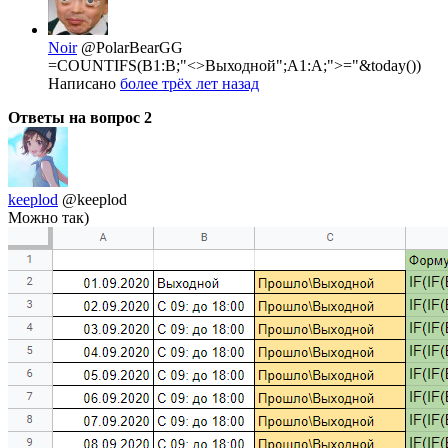
Noir
@PolarBearGG
=COUNTIFS(B1:B;"<>Выходной";A1:A;">="&today())
Написано
более трёх лет назад
Ответы на вопрос
2
keeplod
@keeplod
Можно так)