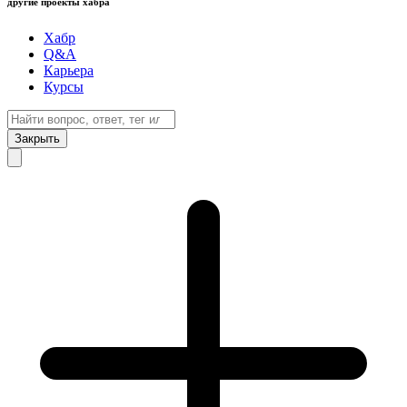
другие проекты хабра
Хабр
Q&A
Карьера
Курсы
Закрыть