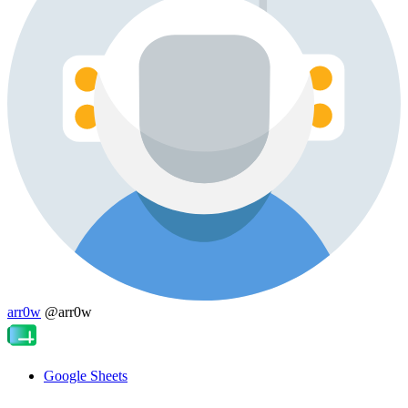
arr0w
@arr0w
Google Sheets