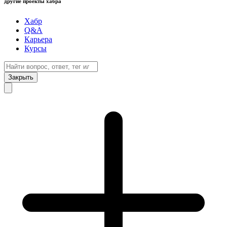
другие проекты хабра
Хабр
Q&A
Карьера
Курсы
Закрыть