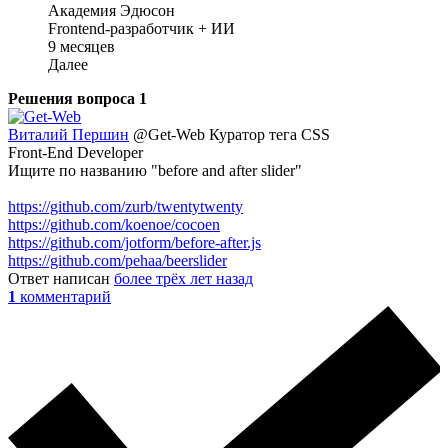
Академия Эдюсон
Frontend-разработчик + ИИ
9 месяцев
Далее
Решения вопроса
1
Виталий Першин
@Get-Web
Куратор тега CSS
Front-End Developer
Ищите по названию "before and after slider"
https://github.com/zurb/twentytwenty
https://github.com/koenoe/cocoen
https://github.com/jotform/before-after.js
https://github.com/pehaa/beerslider
Ответ написан
более трёх лет назад
1
комментарий