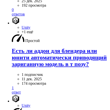
25 дек. 2025
192 просмотра
0
ответов
Unity
+1 ещё
Простой
Есть ли аддон для блендера или
юнити автоматически приводящий
зариганную модель в т позу?
1 подписчик
11 дек. 2025
174 просмотра
1
ответ
Unity