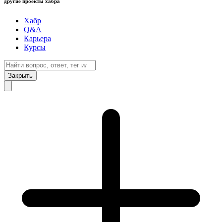
другие проекты хабра
Хабр
Q&A
Карьера
Курсы
Закрыть