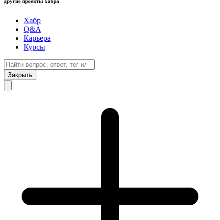
другие проекты хабра
Хабр
Q&A
Карьера
Курсы
Закрыть