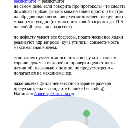
plasticmirror
@plasticmirror
на самом деле, если говорить про протоколы - то сделать
download / upload файлов максимально просто и быстро -
на http довольно легко. оверхед минимален, накручивать
можно что угодно (от многопотоковой загрузки до TLS
на любой вкус, включая гост).
по дефолту умеют все браузеры, практически все языки
реализуют http запросы, куча утилит... совместимость
максимальная вобчем.
если клиент умеет в много потоков грузить - совсем
хорошо. докачка из коробки. проверки целостности
нативной, насколько я помню, не предусмотрено -
полагаемся на механизмы tcp.
даже закачка файла неизвестного заранее размера
предусмотрена в стандарте (chunked-encoding).
Написано
более трёх лет назад