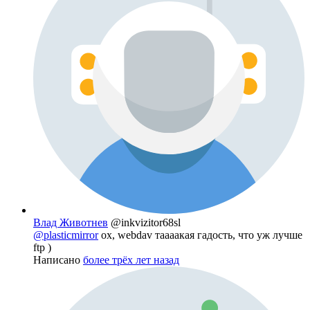
Влад Животнев
@inkvizitor68sl
@plasticmirror
ох, webdav таааакая гадость, что уж лучше
ftp )
Написано
более трёх лет назад