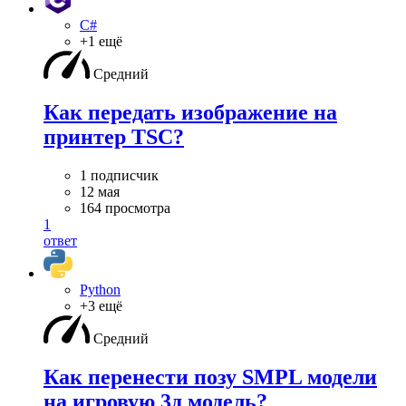
C#
+1 ещё
Средний
Как передать изображение на
принтер TSC?
1 подписчик
12 мая
164 просмотра
1
ответ
Python
+3 ещё
Средний
Как перенести позу SMPL модели
на игровую 3д модель?