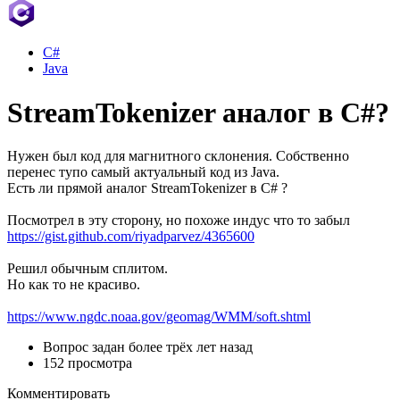
C#
Java
StreamTokenizer аналог в C#?
Нужен был код для магнитного склонения. Собственно
перенес тупо самый актуальный код из Java.
Есть ли прямой аналог StreamTokenizer в C# ?
Посмотрел в эту сторону, но похоже индус что то забыл
https://gist.github.com/riyadparvez/4365600
Решил обычным сплитом.
Но как то не красиво.
https://www.ngdc.noaa.gov/geomag/WMM/soft.shtml
Вопрос задан
более трёх лет назад
152 просмотра
Комментировать