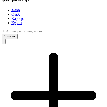
другие проекты хабра
Хабр
Q&A
Карьера
Курсы
Закрыть