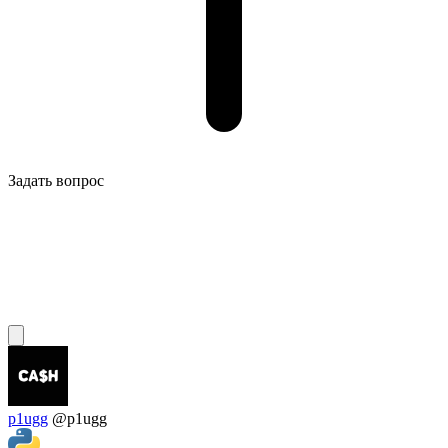
Задать вопрос
p1ugg
@p1ugg