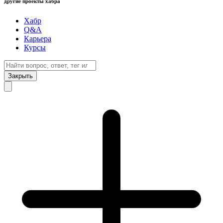
другие проекты хабра
Хабр
Q&A
Карьера
Курсы
Закрыть