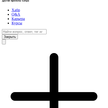
другие проекты хабра
Хабр
Q&A
Карьера
Курсы
Закрыть