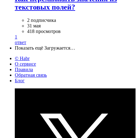
текстовых полей?
2 подписчика
31 мая
418 просмотров
1
ответ
Показать ещё
Загружается…
© Habr
О сервисе
Правила
Обратная связь
Блог