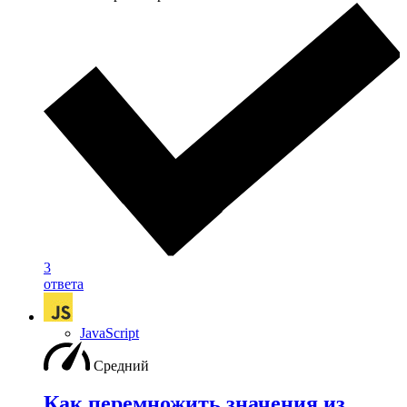
3
ответа
JavaScript
Средний
Как перемножить значения из