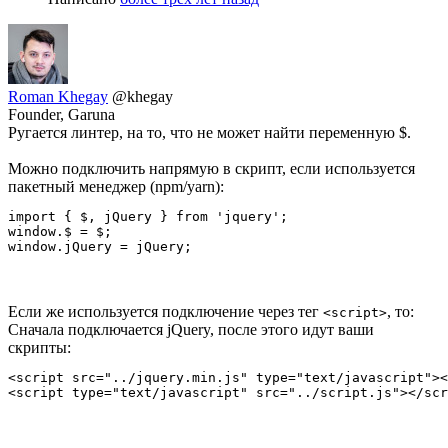
Roman Khegay
@khegay
Founder, Garuna
Ругается линтер, на то, что не может найти переменную $.
Можно подключить напрямую в скрипт, если используется
пакетный менеджер (npm/yarn):
import { $, jQuery } from 'jquery';

window.$ = $;

window.jQuery = jQuery;
Если же используется подключение через тег
, то:
<script>
Сначала подключается jQuery, после этого идут ваши
скрипты:
<script src="../jquery.min.js" type="text/javascript"><
<script type="text/javascript" src="../script.js"></scr