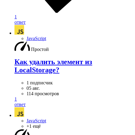
1
ответ
JavaScript
Простой
Как удалить элемент из
LocalStorage?
1 подписчик
05 авг.
114 просмотров
1
ответ
JavaScript
+1 ещё