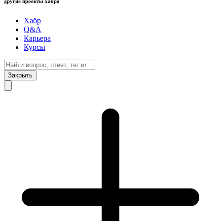
другие проекты хабра
Хабр
Q&A
Карьера
Курсы
Закрыть