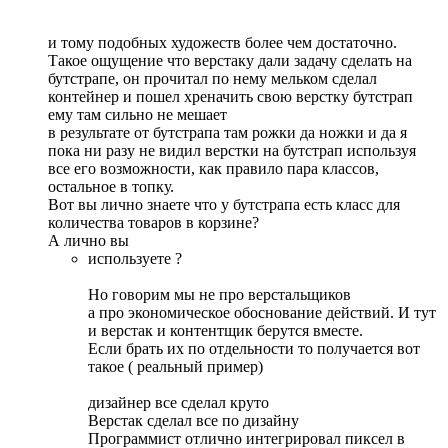
и тому подобных художеств более чем достаточно.
Такое ощущение что верстаку дали задачу сделать на
бутстрапе, он прочитал по нему мельком сделал
контейнер и пошел хреначить свою верстку бутстрап
ему там сильно не мешает
в результате от бутстрапа там рожки да ножки и да я
пока ни разу не видил верстки на бутстрап используя
все его возможности, как правило пара классов,
остальное в топку.
Вот вы лично знаете что у бутстрапа есть класс для
количества товаров в корзине?
А лично вы
используете ?
Но говорим мы не про верстальщиков
а про экономическое обоснование действий. И тут
и верстак и контентщик берутся вместе.
Если брать их по отдельности то получается вот
такое ( реальный пример)
дизайнер все сделал круто
Верстак сделал все по дизайну
Программист отлично интегрировал пиксел в