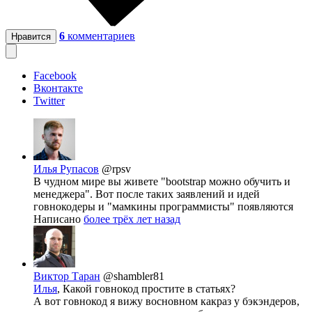
6
комментариев
Нравится
Facebook
Вконтакте
Twitter
Илья Рупасов
@rpsv
В чудном мире вы живете "bootstrap можно обучить и
менеджера". Вот после таких заявлений и идей
говнокодеры и "мамкины программисты" появляются
Написано
более трёх лет назад
Виктор Таран
@shambler81
Илья
, Какой говнокод простите в статьях?
А вот говнокод я вижу восновном какраз у бэкэндеров,