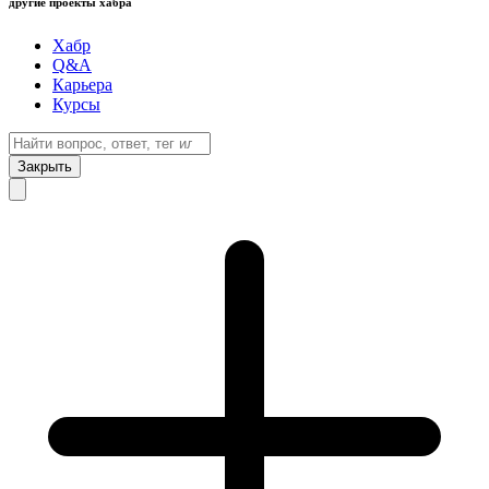
другие проекты хабра
Хабр
Q&A
Карьера
Курсы
Закрыть