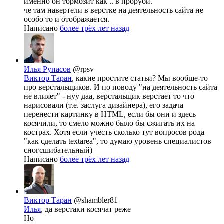
именно он тормозит как .. в проруби.
че там навертели в верстке на деятельность сайта не
особо то и отображается.
Написано
более трёх лет назад
Илья Рупасов
@rpsv
Виктор Таран
, какие простите статьи? Мы вообще-то
про верстальщиков. И по поводу "на деятельность сайта
не влияет" - нуу даа, верстальщик верстает то что
нарисовали (т.е. заслуга дизайнера), его задача
перенести картинку в HTML, если бы они и здесь
косячили, то смело можно было бы сжигать их на
кострах. Хотя если учесть сколько тут вопросов рода
"как сделать textarea", то думаю уровень специалистов
сногсшибательный)
Написано
более трёх лет назад
Виктор Таран
@shambler81
Илья
, да верстаки косячат реже
Но