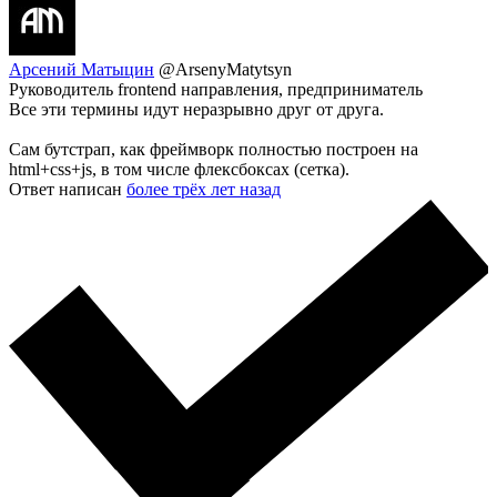
Арсений Матыцин
@ArsenyMatytsyn
Руководитель frontend направления, предприниматель
Все эти термины идут неразрывно друг от друга.
Сам бутстрап, как фреймворк полностью построен на
html+css+js, в том числе флексбоксах (сетка).
Ответ написан
более трёх лет назад