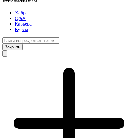
другие проекты хабра
Хабр
Q&A
Карьера
Курсы
Закрыть