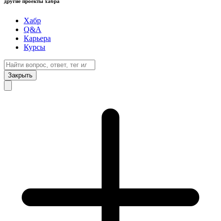
другие проекты хабра
Хабр
Q&A
Карьера
Курсы
Закрыть