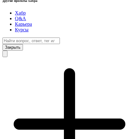
другие проекты хабра
Хабр
Q&A
Карьера
Курсы
Закрыть