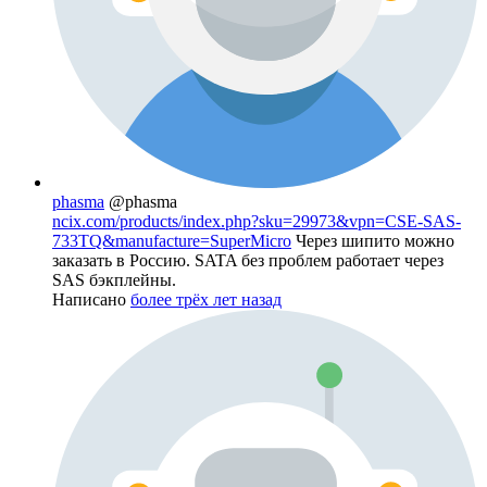
phasma
@phasma
ncix.com/products/index.php?sku=29973&vpn=CSE-SAS-
733TQ&manufacture=SuperMicro
Через шипито можно
заказать в Россию. SATA без проблем работает через
SAS бэкплейны.
Написано
более трёх лет назад