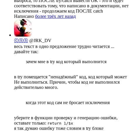
выброса, то ПОСЛЕ try/catch вывести OK - это и будет
соответствовать тому, что написано в документации, нет
исключения - продолжаем код ПОСЛЕ catch
Написано
более трёх лет назад
ⓒⓢⓢ
@JRK_DV
весь текст в одно предложение трудно читается ...
давайте так:
зачем мне в try код который выполнится
в try помещается "ненадёжный" код, код который может
Не выполниться. Причин, чтобы код не выполнился
действительно много.
когда этот код сам не бросает исключения
уберите в функции проверку и генерацию ошибки,
оставьте только:
return 1/$x
я так думаю ошибку тоже словим в try блоке