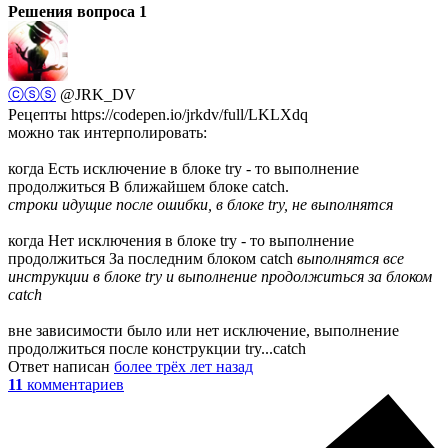
Решения вопроса
1
ⓒⓢⓢ
@JRK_DV
Рецепты https://codepen.io/jrkdv/full/LKLXdq
можно так интерполировать:
когда Есть исключение в блоке try - то выполнение
продолжиться В ближайшем блоке catch.
строки идущие после ошибки, в блоке try, не выполнятся
когда Нет исключения в блоке try - то выполнение
продолжиться За последним блоком catch
выполнятся все
инструкции в блоке try и выполнение продолжиться за блоком
catch
вне зависимости было или нет исключение, выполнение
продолжиться после конструкции try...catch
Ответ написан
более трёх лет назад
11
комментариев