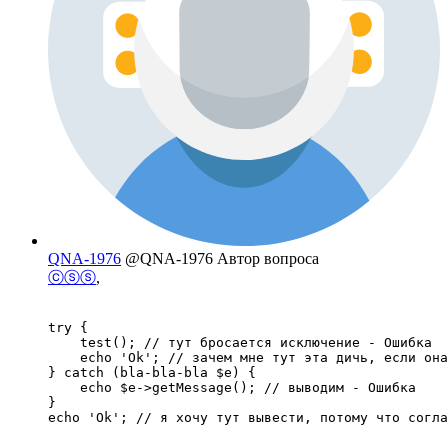
QNA-1976
@QNA-1976
Автор вопроса
ⓒⓢⓢ
,
try {

    test(); // тут бросается исключение - Ошибка

    echo 'Ok'; // зачем мне тут эта дичь, если она
} catch (bla-bla-bla $e) {

    echo $e->getMessage(); // выводим - Ошибка

}

echo 'Ok'; // я хочу тут вывести, потому что согла