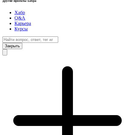
другие проекты хабра
Хабр
Q&A
Карьера
Курсы
Закрыть