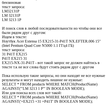
бензиновая
текст запроса:
LM32131P
LM 32131P
LM 3213 1P
И поиск слов в любой последовательности но чтобы они все
были рядом друг с другом:
Ищем в тексте:
Ноутбук Acer Extensa 15 EX215-31-P41T NX.EFTER.006 15"
(Intel Pentium Quad Core N5000 1.1 ГГц4 ГБ)
текст запроса:
31 P41T EX215
P41T EX215 31
EX215-NX-31-P41T - вот такой запрос не должен найтись в
тексте т.к не все слова будут стоять рядом друг с другом
Пока использую такие запросы, но они находят не все нужные
результаты и могут находить лишние не нужные:
SELECT * FROM products WHERE MATCH(ProductName)
AGAINST('"LM 3213 1 P"' IN BOOLEAN MODE);
Или для поиска всех слов вот такой:
SELECT * FROM products WHERE MATCH(ProductName)
AGAINST('+EX215 +31 +P41T' IN BOOLEAN MODE);