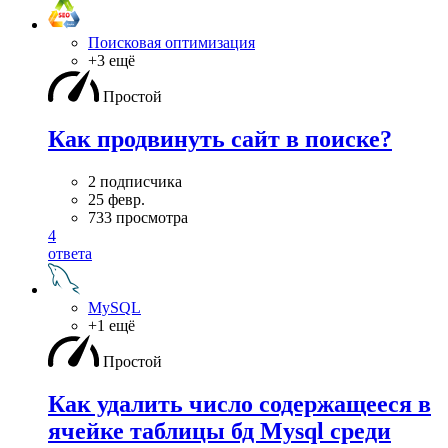
Поисковая оптимизация
+3 ещё
Простой
Как продвинуть сайт в поиске?
2 подписчика
25 февр.
733 просмотра
4
ответа
MySQL
+1 ещё
Простой
Как удалить число содержащееся в
ячейке таблицы бд Mysql среди