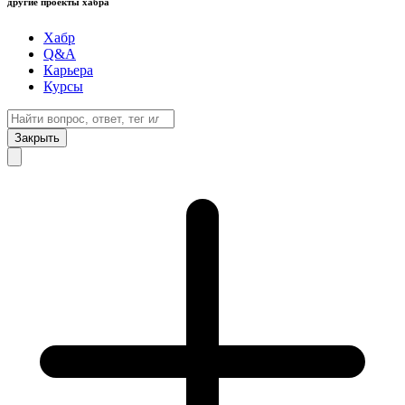
другие проекты хабра
Хабр
Q&A
Карьера
Курсы
Закрыть