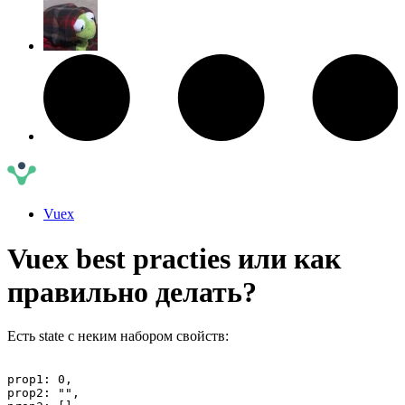
Vuex
Vuex best practies или как
правильно делать?
Есть state с неким набором свойств:
prop1: 0,

prop2: "",
