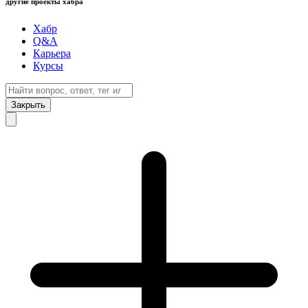
другие проекты хабра
Хабр
Q&A
Карьера
Курсы
Закрыть