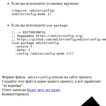
Если вы используете установку вручную:
(require 'editorconfig)

(editorconfig-mode 1)
Если вы используете
:
use-package
;; -> EDITORCONFIG

;; Поддержка https://editorconfig.org/

;; https://github.com/editorconfig/editorconfig-em
(use-package editorconfig

  :ensure t

  :defer t

  :config (editorconfig-mode 1)))
Формат файла
описан на сайте проекта.
.editorconfig
Создайте этот файл в корне вашего проекта, и всё заработает
"из коробки".
Ответ написан
более двух лет назад
Комментировать