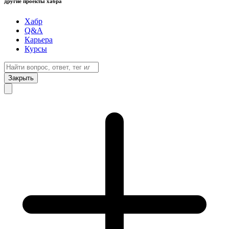
другие проекты хабра
Хабр
Q&A
Карьера
Курсы
Закрыть