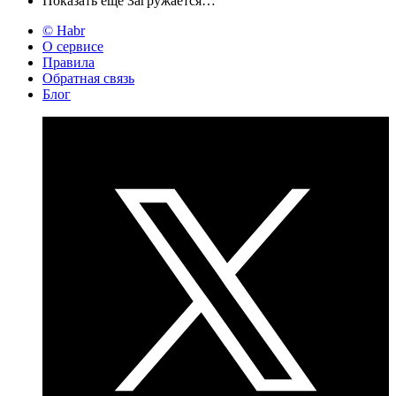
Показать ещё
Загружается…
© Habr
О сервисе
Правила
Обратная связь
Блог