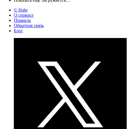
Показать ещё
Загружается…
© Habr
О сервисе
Правила
Обратная связь
Блог