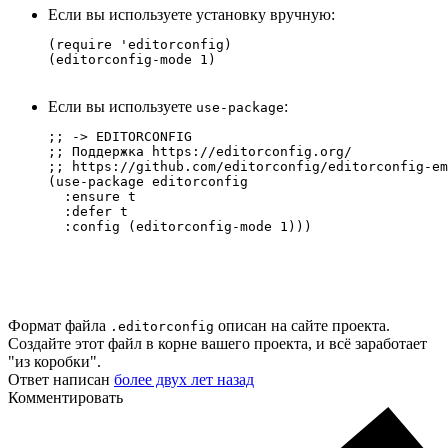
Если вы используете установку вручную:
(require 'editorconfig)

(editorconfig-mode 1)
Если вы используете
:
use-package
;; -> EDITORCONFIG

;; Поддержка https://editorconfig.org/

;; https://github.com/editorconfig/editorconfig-em
(use-package editorconfig

  :ensure t

  :defer t

  :config (editorconfig-mode 1)))
Формат файла
описан на сайте проекта.
.editorconfig
Создайте этот файл в корне вашего проекта, и всё заработает
"из коробки".
Ответ написан
более двух лет назад
Комментировать