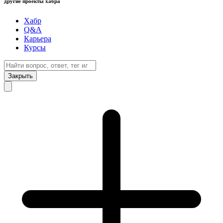
другие проекты хабра
Хабр
Q&A
Карьера
Курсы
Закрыть