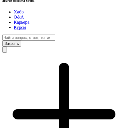
другие проекты хабра
Хабр
Q&A
Карьера
Курсы
Закрыть