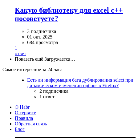
Какую библиотеку для excel c++
посоветуете?
3 подписчика
01 окт. 2025
684 просмотра
1
ответ
Показать ещё
Загружается…
Самое интересное за 24 часа
Есть ли информация бага дублирования select при
динамическом изменении options в Firefox?
2 подписчика
1 ответ
© Habr
О сервисе
Правила
Обратная связь
Блог