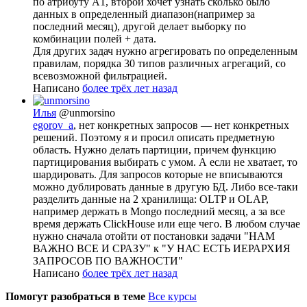
по атрибуту А1, второй хочет узнать сколько было
данных в определенный диапазон(например за
последний месяц), другой делает выборку по
комбинации полей + дата.
Для других задач нужно агрегировать по определенным
правилам, порядка 30 типов различных агрегаций, со
всевозможной фильтрацией.
Написано
более трёх лет назад
Илья
@unmorsino
egorov_a
, нет конкретных запросов — нет конкретных
решений. Поэтому я и просил описать предметную
область. Нужно делать партиции, причем функцию
партицирования выбирать с умом. А если не хватает, то
шардировать. Для запросов которые не вписываются
можно дублировать данные в другую БД. Либо все-таки
разделить данные на 2 хранилища: OLTP и OLAP,
например держать в Mongo последний месяц, а за все
время держать ClickHouse или еще чего. В любом случае
нужно сначала отойти от постановки задачи "НАМ
ВАЖНО ВСЕ И СРАЗУ" к "У НАС ЕСТЬ ИЕРАРХИЯ
ЗАПРОСОВ ПО ВАЖНОСТИ"
Написано
более трёх лет назад
Помогут разобраться в теме
Все курсы