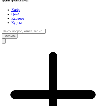
другие проекты хабра
Хабр
Q&A
Карьера
Курсы
Закрыть