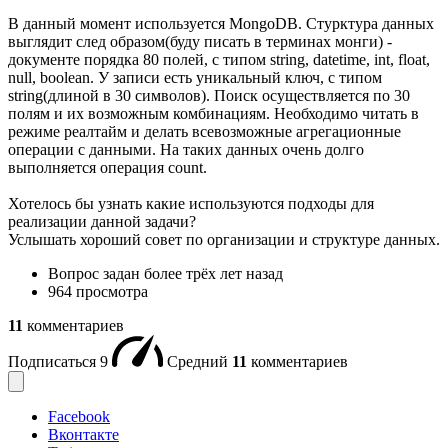
В данный момент используется MongoDB. Стурктура данных
выглядит след образом(буду писать в терминах монги) -
документе порядка 80 полей, с типом string, datetime, int, float,
null, boolean. У записи есть уникальный ключ, с типом
string(длиной в 30 символов). Поиск осуществляется по 30
полям и их возможным комбинациям. Необходимо читать в
режиме реалтайм и делать всевозможные агрегационные
операции с данными. На таких данных очень долго
выполняется операция count.
Хотелось бы узнать какие используются подходы для
реализации данной задачи?
Услышать хороший совет по организации и структуре данных.
Вопрос задан
более трёх лет назад
964 просмотра
11
комментариев
Подписаться
9
Средний
11
комментариев
Facebook
Вконтакте