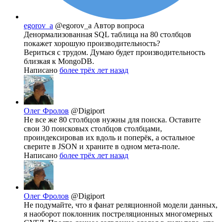
egorov_a
@egorov_a
Автор вопроса
Денормализованная SQL таблица на 80 столбцов
покажет хорошую производительность?
Вериться с трудом. Думаю будет производительность
близкая к MongoDB.
Написано
более трёх лет назад
Олег Фролов
@Digiport
Не все же 80 столбцов нужны для поиска. Оставите
свои 30 поисковых столбцов столбцами,
проиндексировав их вдоль и поперёк, а остальное
сверите в JSON и храните в одном мета-поле.
Написано
более трёх лет назад
Олег Фролов
@Digiport
Не подумайте, что я фанат реляционной модели данных,
я наоборот поклонник постреляционных многомерных