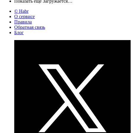
Показать ещё
Загружается…
© Habr
О сервисе
Правила
Обратная связь
Блог