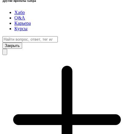
другие проекты хабра
Хабр
Q&A
Карьера
Курсы
Закрыть