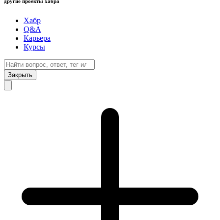
другие проекты хабра
Хабр
Q&A
Карьера
Курсы
Закрыть