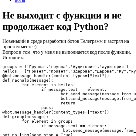
Боты
Не выходит с функции и не
продолжает код Python?
Новенький в среде разработки ботов Телеграмм и застрял на
простом месте :)
Вопрос в том, что у меня не выполняется код после функции.
Исходник:
groups = ['Группа','группа','Аудитория','аудитория']

hellos = ["Привет","привет","Здарова","Дарова","Ку","ку
@bot.message_handler(content_types=["text"])

def nachalo(message):

        for element in hellos:

                if message.text == element:

                        bot.send_message(message.from_u
                        bot.send_message(message.from_u
                        return

                pass;

@bot.message_handler(content_types=["text"])

def group(message):

        for element in groups:

                if message.text == element:

                         bot.send_message(message.from_
bot.polling(none_stop = True)