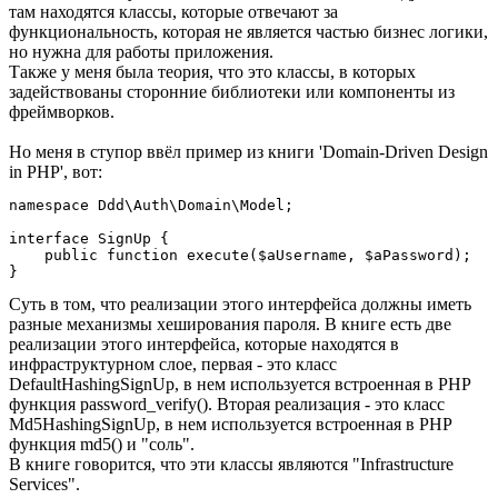
там находятся классы, которые отвечают за
функциональность, которая не является частью бизнес логики,
но нужна для работы приложения.
Также у меня была теория, что это классы, в которых
задействованы сторонние библиотеки или компоненты из
фреймворков.
Но меня в ступор ввёл пример из книги 'Domain-Driven Design
in PHP', вот:
namespace Ddd\Auth\Domain\Model;

interface SignUp {

    public function execute($aUsername, $aPassword);

}
Суть в том, что реализации этого интерфейса должны иметь
разные механизмы хеширования пароля. В книге есть две
реализации этого интерфейса, которые находятся в
инфраструктурном слое, первая - это класс
DefaultHashingSignUp, в нем используется встроенная в PHP
функция password_verify(). Вторая реализация - это класс
Md5HashingSignUp, в нем используется встроенная в PHP
функция md5() и "соль".
В книге говорится, что эти классы являются "Infrastructure
Services".