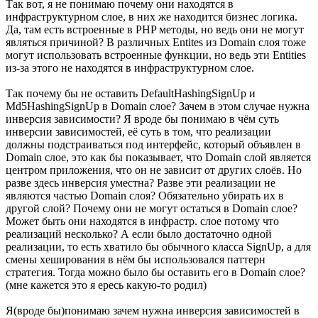
Так вот, я не понимаю почему они находятся в
инфраструктурном слое, в них же находится бизнес логика.
Да, там есть встроенные в PHP методы, но ведь они не могут
являться причиной? В различных Entites из Domain слоя тоже
могут использовать встроенные функции, но ведь эти Entities
из-за этого не находятся в инфраструктурном слое.
Так почему бы не оставить DefaultHashingSignUp и
Md5HashingSignUp в Domain слое? Зачем в этом случае нужна
инверсия зависимости? Я вроде бы понимаю в чём суть
инверсии зависимостей, её суть в том, что реализации
должны подстраиваться под интерфейс, который объявлен в
Domain слое, это как бы показывает, что Domain слой является
центром приложения, что он не зависит от других слоёв. Но
разве здесь инверсия уместна? Разве эти реализации не
являются частью Domain слоя? Обязательно убирать их в
другой слой? Почему они не могут остаться в Domain слое?
Может быть они находятся в инфрастр. слое потому что
реализаций несколько? А если было достаточно одной
реализации, то есть хватило бы обычного класса SignUp, а для
смены хеширования в нём бы использовался паттерн
стратегия. Тогда можно было бы оставить его в Domain слое?
(мне кажется это я ересь какую-то родил)
Я(вроде бы)понимаю зачем нужна инверсия зависимостей в