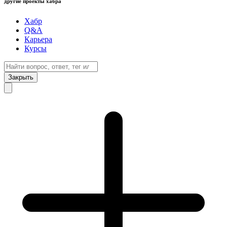
другие проекты хабра
Хабр
Q&A
Карьера
Курсы
Закрыть