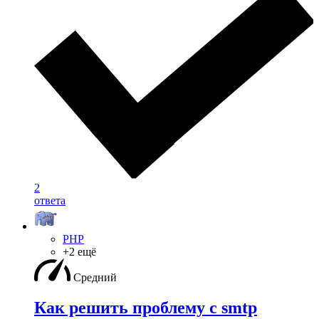
2
ответа
PHP
+2 ещё
Средний
Как решить проблему с smtp