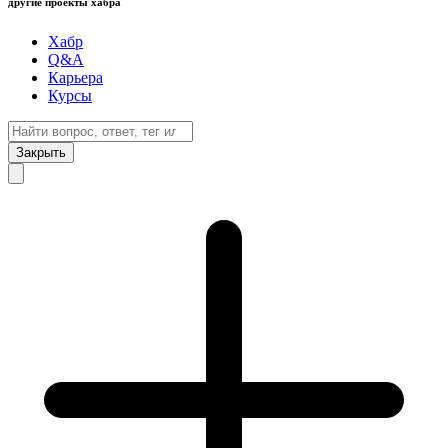
другие проекты хабра
Хабр
Q&A
Карьера
Курсы
Закрыть