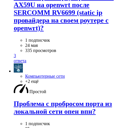
AX59U на openwrt после
SERCOMM RV6699 (static ip
провайдера на своем роутере с
openwrt)?
1 подписчик
24 мая
335 просмотров
3
ответа
Компьютерные сети
+2 ещё
Простой
Проблема с пробросом порта из
локальной сети опен впн?
1 подписчик