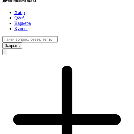
другие проекты хабра
Хабр
Q&A
Карьера
Курсы
Закрыть