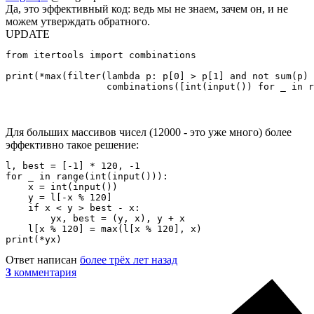
Да, это эффективный код: ведь мы не знаем, зачем он, и не
можем утверждать обратного.
UPDATE
from itertools import combinations

print(*max(filter(lambda p: p[0] > p[1] and not sum(p) 
                  combinations([int(input()) for _ in r
Для больших массивов чисел (12000 - это уже много) более
эффективно такое решение:
l, best = [-1] * 120, -1

for _ in range(int(input())):

    x = int(input())

    y = l[-x % 120]

    if x < y > best - x:

        yx, best = (y, x), y + x

    l[x % 120] = max(l[x % 120], x)

print(*yx)
Ответ написан
более трёх лет назад
3
комментария