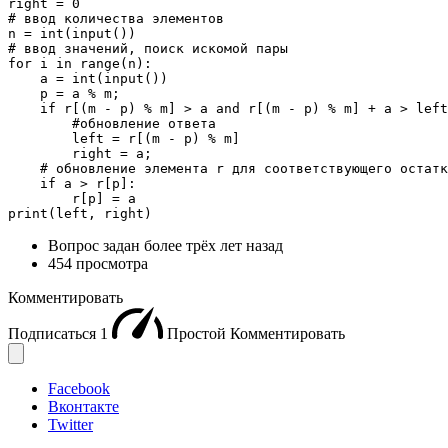
right = 0

# ввод количества элементов

n = int(input())

# ввод значений, поиск искомой пары

for i in range(n):

    a = int(input())

    p = a % m;

    if r[(m - p) % m] > a and r[(m - p) % m] + a > left
        #обновление ответа

        left = r[(m - p) % m]

        right = a;

    # обновление элемента r для соответствующего остатк
    if a > r[p]:

        r[p] = a

print(left, right)
Вопрос задан
более трёх лет назад
454 просмотра
Комментировать
Подписаться
1
Простой
Комментировать
Facebook
Вконтакте
Twitter