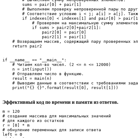
        sums = pair[0] + pair[1]

        # Выполняем проверку непроверенной пары по друг
        # Соответствие условию i < j; a[i] > a[j]. Такж
        if indexes[0] < indexes[1] and pair[0] > pair[1
            # Проверяем на максимальную сумму элементов
            if sums > pair2[0]+pair2[1]:

                pair2[0] = pair[0]

                pair2[1] = pair[1]

    # Возвращаем массив, содержащий пару проверенных эл
    return pair2

if __name__ == "__main__":

    # Читаем кол-во чисел. (2 <= n <= 12000)

    n = int(input())

    # Отправляем число в функцию.

    result = main(n)

    # Выводим данные в соответствии с требованиями зада
    print("{} {}".format(result[0], result[1]))
Эффективный код по времени и памяти из ответов.
m = 120

# создание массива для максимальных значений

# для каждого из остатков

r = [0] * m

# обнуление переменных для записи ответа

left = 0
