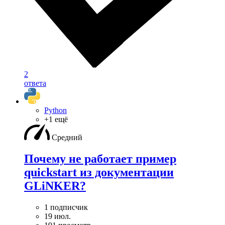
2
ответа
Python
+1 ещё
Средний
Почему не работает пример
quickstart из документации
GLiNKER?
1 подписчик
19 июл.