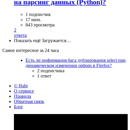
на парсинг данных (Python)?
1 подписчик
17 июн.
843 просмотра
2
ответа
Показать ещё
Загружается…
Самое интересное за 24 часа
Есть ли информация бага дублирования select при
динамическом изменении options в Firefox?
2 подписчика
1 ответ
© Habr
О сервисе
Правила
Обратная связь
Блог