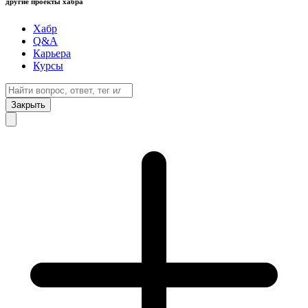
другие проекты хабра
Хабр
Q&A
Карьера
Курсы
Закрыть