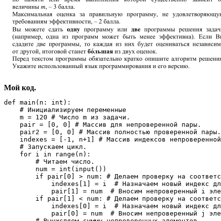
Мой код.
def main(n: int):

    # Инициализируем переменные

    m = 120 # Число m из задачи.

    pair = [0, 0] # Массив для непроверенной пары.

    pair2 = [0, 0] # Массив полностью проверенной пары.

    indexes = [-1, n+1] # Массив индексов непроверенной
    # Запускаем цикл.

    for i in range(n):

        # Читаем число.

        num = int(input())

        if pair[0] > num: # Делаем проверку на соответс
            indexes[1] = i  # Назначаем новый индекс дл
            pair[1] = num  # Вносим непроверенный i эле
        if pair[1] < num: # Делаем проверку на соответс
            indexes[0] = i  # Назначаем новый индекс дл
            pair[0] = num  # Вносим непроверенный j эле
        # Вычисляем сумму непроверенных элементов.
