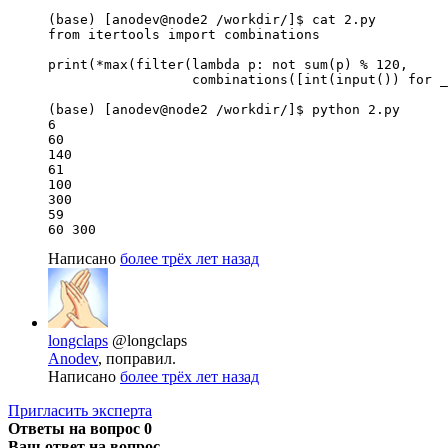
(base) [anodev@node2 /workdir/]$ cat 2.py 

from itertools import combinations

print(*max(filter(lambda p: not sum(p) % 120,

                  combinations([int(input()) for _
(base) [anodev@node2 /workdir/]$ python 2.py 

6

60

140

61

100

300

59

60 300
Написано
более трёх лет назад
longclaps
@longclaps
Anodev
, поправил.
Написано
более трёх лет назад
Пригласить эксперта
Ответы на вопрос
0
Ваш ответ на вопрос