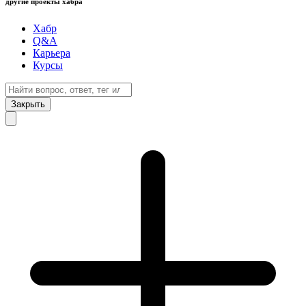
другие проекты хабра
Хабр
Q&A
Карьера
Курсы
Закрыть