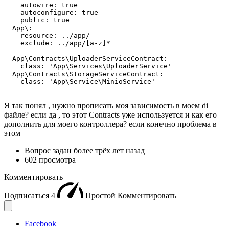
    autowire: true

    autoconfigure: true

    public: true

  App\:

    resource: ../app/

    exclude: ../app/[a-z]*

  App\Contracts\UploaderServiceContract:

    class: 'App\Services\UploaderService'

  App\Contracts\StorageServiceContract:

    class: 'App\Service\MinioService'
Я так понял , нужно прописать моя зависимость в моем di
файле? если да , то этот Contracts уже используется и как его
дополнить для моего контроллера? если конечно проблема в
этом
Вопрос задан
более трёх лет назад
602 просмотра
Комментировать
Подписаться
4
Простой
Комментировать
Facebook