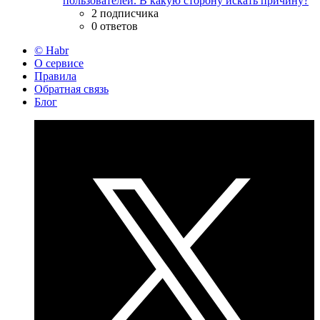
пользователей. В какую сторону искать причину?
2 подписчика
0 ответов
© Habr
О сервисе
Правила
Обратная связь
Блог