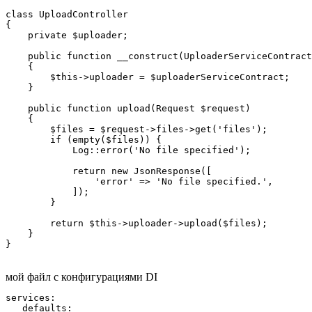
class UploadController

{

    private $uploader;

    public function __construct(UploaderServiceContract
    {

        $this->uploader = $uploaderServiceContract;

    }

    public function upload(Request $request)

    {

        $files = $request->files->get('files');

        if (empty($files)) {

            Log::error('No file specified');

            return new JsonResponse([

                'error' => 'No file specified.',

            ]);

        }

        return $this->uploader->upload($files);

    }

}
мой файл с конфигурациями DI
services:

  _defaults:
