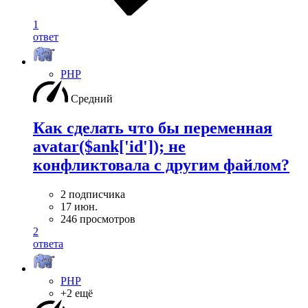
1
ответ
PHP
Средний
Как сделать что бы переменная
avatar($ank['id']); не
конфликтовала с другим файлом?
2 подписчика
17 июн.
246 просмотров
2
ответа
PHP
+2 ещё