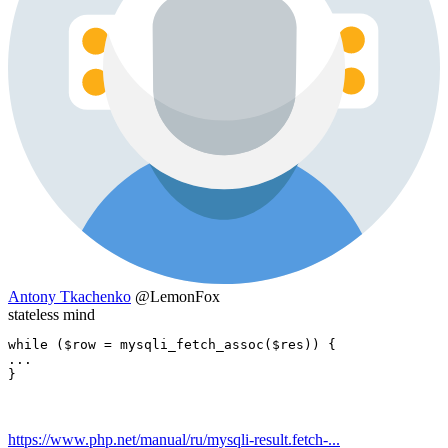
Antony Tkachenko
@LemonFox
stateless mind
while ($row = mysqli_fetch_assoc($res)) {

...

}
https://www.php.net/manual/ru/mysqli-result.fetch-...