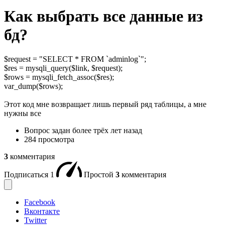
Как выбрать все данные из
бд?
$request = "SELECT * FROM `adminlog`";
$res = mysqli_query($link, $request);
$rows = mysqli_fetch_assoc($res);
var_dump($rows);
Этот код мне возвращает лишь первый ряд таблицы, а мне
нужны все
Вопрос задан
более трёх лет назад
284 просмотра
3
комментария
Подписаться
1
Простой
3
комментария
Facebook
Вконтакте
Twitter