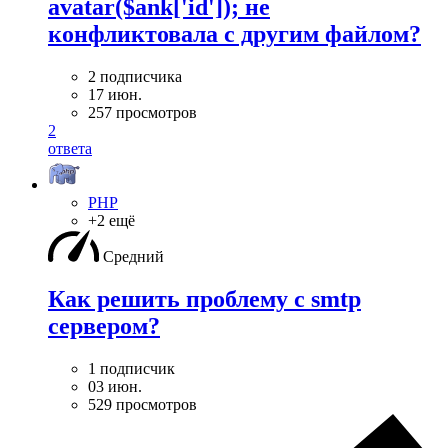
avatar($ank['id']); не
конфликтовала с другим файлом?
2 подписчика
17 июн.
257 просмотров
2
ответа
PHP
+2 ещё
Средний
Как решить проблему с smtp
сервером?
1 подписчик
03 июн.
529 просмотров