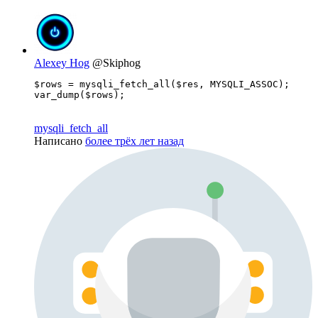
Alexey Hog
@Skiphog
$rows = mysqli_fetch_all($res, MYSQLI_ASSOC);

var_dump($rows);
mysqli_fetch_all
Написано
более трёх лет назад