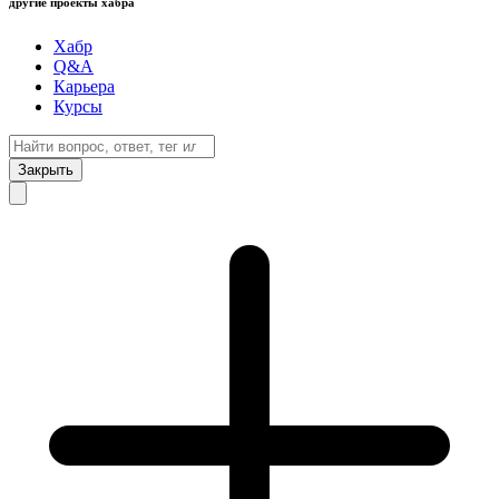
другие проекты хабра
Хабр
Q&A
Карьера
Курсы
Закрыть