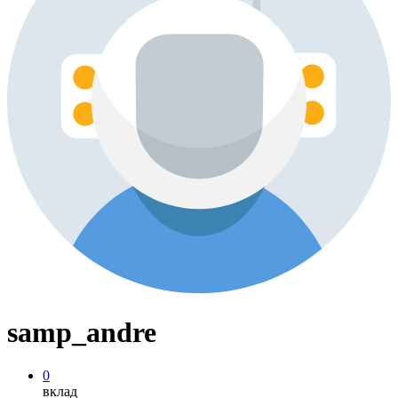
samp_andre
0
вклад