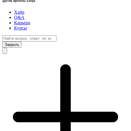
другие проекты хабра
Хабр
Q&A
Карьера
Курсы
Закрыть