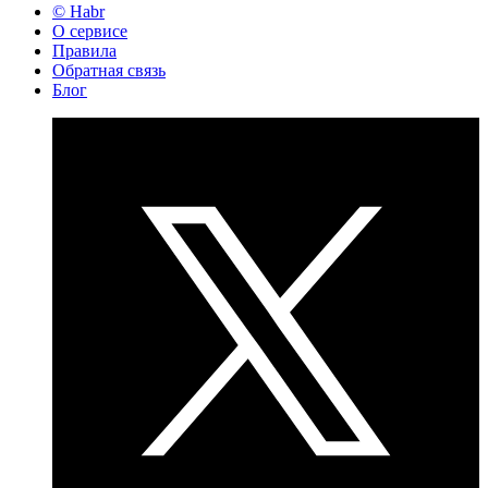
© Habr
О сервисе
Правила
Обратная связь
Блог