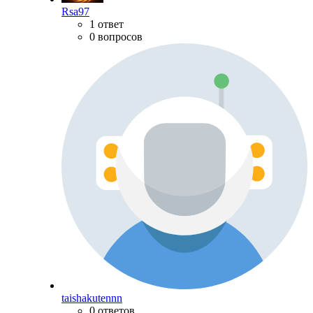
Rsa97
1 ответ
0 вопросов
taishakutennn
0 ответов