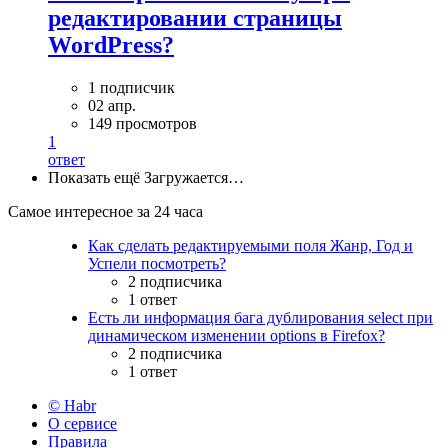
редактировании страницы
WordPress?
1 подписчик
02 апр.
149 просмотров
1
ответ
Показать ещё
Загружается…
Самое интересное за 24 часа
Как сделать редактируемыми поля Жанр, Год и
Успели посмотреть?
2 подписчика
1 ответ
Есть ли информация бага дублирования select при
динамическом изменении options в Firefox?
2 подписчика
1 ответ
© Habr
О сервисе
Правила