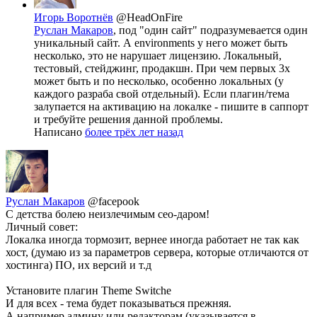
Игорь Воротнёв
@HeadOnFire
Руслан Макаров
, под "один сайт" подразумевается один
уникальный сайт. А environments у него может быть
несколько, это не нарушает лицензию. Локальный,
тестовый, стейджинг, продакшн. При чем первых 3х
может быть и по несколько, особенно локальных (у
каждого разраба свой отдельный). Если плагин/тема
залупается на активацию на локалке - пишите в саппорт
и требуйте решения данной проблемы.
Написано
более трёх лет назад
Руслан Макаров
@facepook
С детства болею неизлечимым сео-даром!
Личный совет:
Локалка иногда тормозит, вернее иногда работает не так как
хост, (думаю из за параметров сервера, которые отличаются от
хостинга) ПО, их версий и т.д
Установите плагин Theme Switche
И для всех - тема будет показываться прежняя.
А например админу или редакторам (указывается в