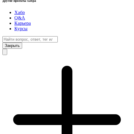
другие проекты хабра
Хабр
Q&A
Карьера
Курсы
Закрыть