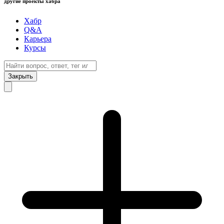
другие проекты хабра
Хабр
Q&A
Карьера
Курсы
Закрыть