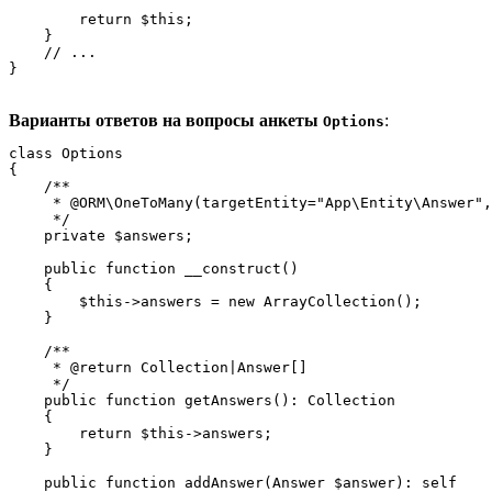
        return $this;

    }

    // ...

}
Варианты ответов на вопросы анкеты
:
Options
class Options

{

    /**

     * @ORM\OneToMany(targetEntity="App\Entity\Answer",
     */

    private $answers;

    public function __construct()

    {

        $this->answers = new ArrayCollection();

    }

    /**

     * @return Collection|Answer[]

     */

    public function getAnswers(): Collection

    {

        return $this->answers;

    }

    public function addAnswer(Answer $answer): self
