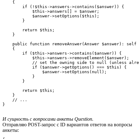
    {

        if (!$this->answers->contains($answer)) {

            $this->answers[] = $answer;

            $answer->setOptions($this);

        }

        return $this;

    }

    public function removeAnswer(Answer $answer): self

    {

        if ($this->answers->contains($answer)) {

            $this->answers->removeElement($answer);

            // set the owning side to null (unless alre
            if ($answer->getOptions() === $this) {

                $answer->setOptions(null);

            }

        }

        return $this;

    }

    // ...

}
И сущность с вопросами анкеты Question.
Отправляю POST-запрос с ID вариантов ответов на вопросы
анкеты: