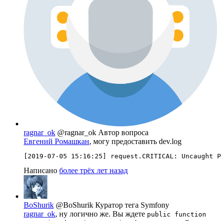
ragnar_ok
@ragnar_ok
Автор вопроса
Евгений Ромашкан
, могу предоставить dev.log
[2019-07-05 15:16:25] request.CRITICAL: Uncaught P
Написано
более трёх лет назад
BoShurik
@BoShurik
Куратор тега Symfony
ragnar_ok
, ну логично же. Вы ждете
public function