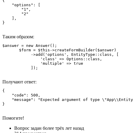
{

    "options": [

        "1",

        "2"

    ],

}
Таким образом:
$answer = new Answer();

       $form = $this->createFormBuilder($answer)

            ->add('options', EntityType::class, [

                'class' => Options::class,

                'multiple' => true

            ]);
Получают ответ:
{

    "code": 500,

    "message": "Expected argument of type \"App\\Entity
}
Помогите!
Вопрос задан
более трёх лет назад