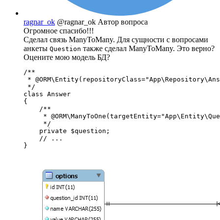
ragnar_ok
@ragnar_ok
Автор вопроса
Огромное спасибо!!!
Сделал связь ManyToMany. Для сущности с вопросами
анкеты
также сделал ManyToMany. Это верно?
Question
Оцените мою модель БД?
/**

 * @ORM\Entity(repositoryClass="App\Repository\Ans
 */

class Answer

{

    /**

     * @ORM\ManyToOne(targetEntity="App\Entity\Que
     */

    private $question;

    // ...

}