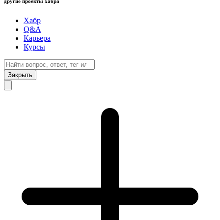
другие проекты хабра
Хабр
Q&A
Карьера
Курсы
Закрыть