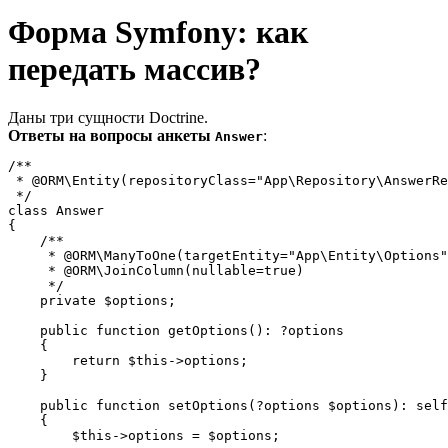
Форма Symfony: как
передать массив?
Даны три сущности Doctrine.
Ответы на вопросы анкеты
:
Answer
/**

 * @ORM\Entity(repositoryClass="App\Repository\AnswerRe
 */

class Answer

{

    /**

     * @ORM\ManyToOne(targetEntity="App\Entity\Options"
     * @ORM\JoinColumn(nullable=true)

     */

    private $options;

    public function getOptions(): ?options

    {

        return $this->options;

    }

    public function setOptions(?options $options): self

    {

        $this->options = $options;
