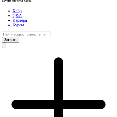
другие проекты хабра
Хабр
Q&A
Карьера
Курсы
Закрыть