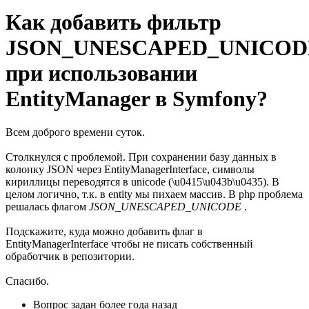
Как добавить фильтр
JSON_UNESCAPED_UNICOD
при использовании
EntityManager в Symfony?
Всем доброго времени суток.
Столкнулся с проблемой. При сохранении базу данных в
колонку JSON через EntityManagerInterface, символы
кириллицы переводятся в unicode (\u0415\u043b\u0435). В
целом логично, т.к. в entity мы пихаем массив. В php проблема
решалась флагом
JSON_UNESCAPED_UNICODE
.
Подскажите, куда можно добавить флаг в
EntityManagerInterface чтобы не писать собственный
обработчик в репозитории.
Спасибо.
Вопрос задан
более года назад