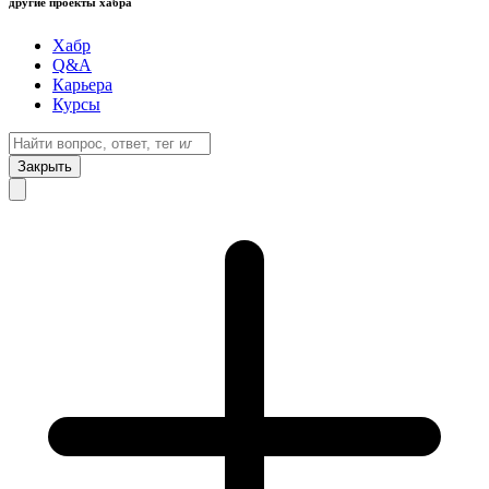
другие проекты хабра
Хабр
Q&A
Карьера
Курсы
Закрыть