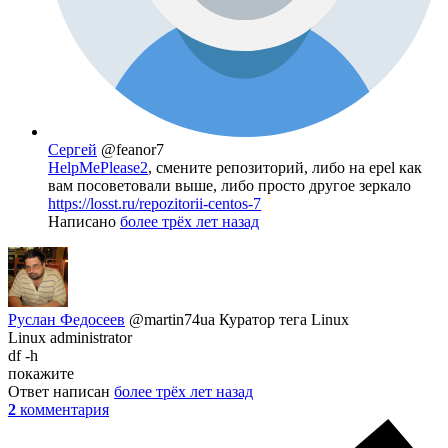
Сергей
@feanor7
HelpMePlease2
, смените репозиторий, либо на epel как
вам посоветовали выше, либо просто другое зеркало
https://losst.ru/repozitorii-centos-7
Написано
более трёх лет назад
Руслан Федосеев
@martin74ua
Куратор тега Linux
Linux administrator
df -h
покажите
Ответ написан
более трёх лет назад
2
комментария