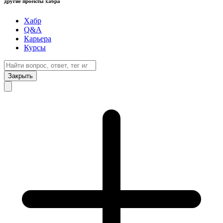
другие проекты хабра
Хабр
Q&A
Карьера
Курсы
Закрыть