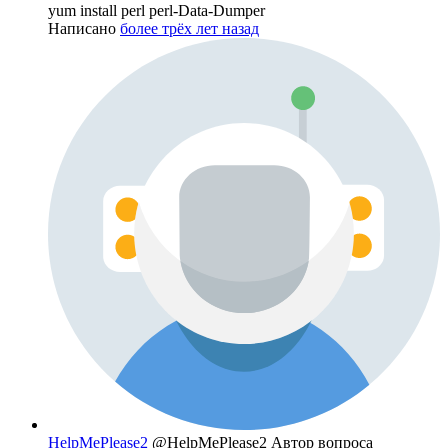
yum install perl perl-Data-Dumper
Написано
более трёх лет назад
HelpMePlease2
@HelpMePlease2
Автор вопроса