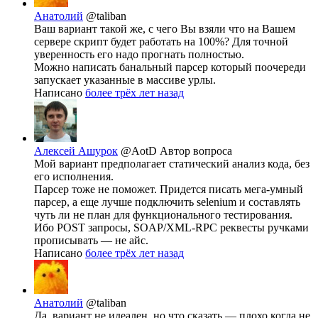
Анатолий
@taliban
Ваш вариант такой же, с чего Вы взяли что на Вашем
сервере скрипт будет работать на 100%? Для точной
уверенность его надо прогнать полностью.
Можно написать банальный парсер который поочереди
запускает указанные в массиве урлы.
Написано
более трёх лет назад
Алексей Ашурок
@AotD
Автор вопроса
Мой вариант предполагает статический анализ кода, без
его исполнения.
Парсер тоже не поможет. Придется писать мега-умный
парсер, а еще лучше подключить selenium и составлять
чуть ли не план для функционального тестирования.
Ибо POST запросы, SOAP/XML-RPC реквесты ручками
прописывать — не айс.
Написано
более трёх лет назад
Анатолий
@taliban
Да, вариант не идеален, но что сказать — плохо когда не