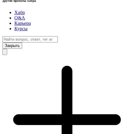
другие проекты хабра
Хабр
Q&A
Карьера
Курсы
Закрыть