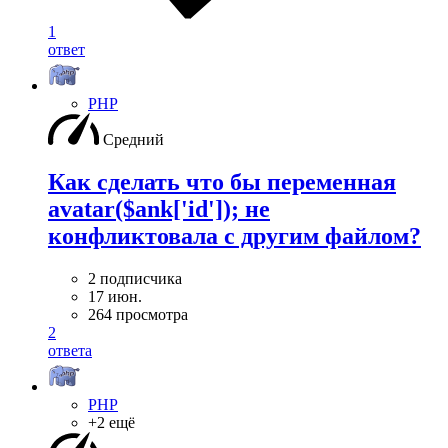
1
ответ
PHP
Средний
Как сделать что бы переменная
avatar($ank['id']); не
конфликтовала с другим файлом?
2 подписчика
17 июн.
264 просмотра
2
ответа
PHP
+2 ещё