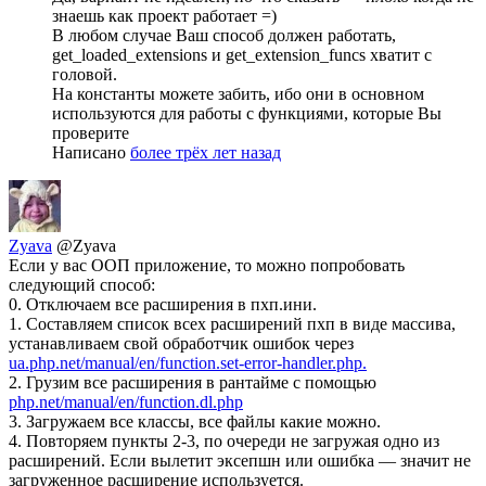
знаешь как проект работает =)
В любом случае Ваш способ должен работать,
get_loaded_extensions и get_extension_funcs хватит с
головой.
На константы можете забить, ибо они в основном
используются для работы с функциями, которые Вы
проверите
Написано
более трёх лет назад
Zyava
@Zyava
Если у вас ООП приложение, то можно попробовать
следующий способ:
0. Отключаем все расширения в пхп.ини.
1. Составляем список всех расширений пхп в виде массива,
устанавливаем свой обработчик ошибок через
ua.php.net/manual/en/function.set-error-handler.php.
2. Грузим все расширения в рантайме с помощью
php.net/manual/en/function.dl.php
3. Загружаем все классы, все файлы какие можно.
4. Повторяем пункты 2-3, по очереди не загружая одно из
расширений. Если вылетит эксепшн или ошибка — значит не
загруженное расширение используется.