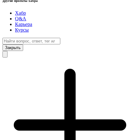
другие проекты хабра
Хабр
Q&A
Карьера
Курсы
Закрыть