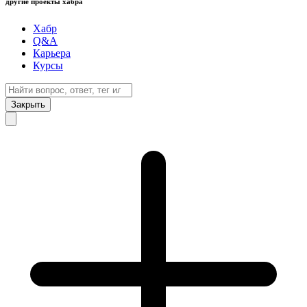
другие проекты хабра
Хабр
Q&A
Карьера
Курсы
Закрыть