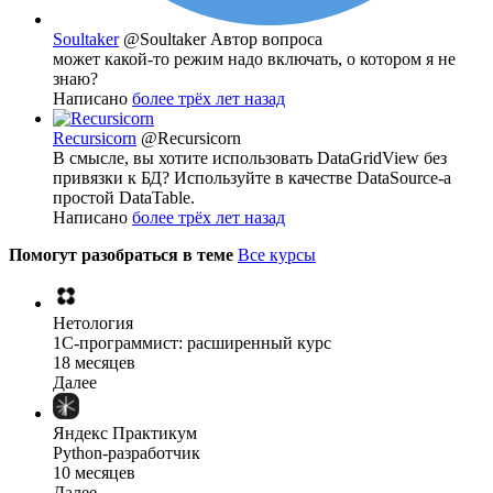
Soultaker
@Soultaker
Автор вопроса
может какой-то режим надо включать, о котором я не
знаю?
Написано
более трёх лет назад
Recursicorn
@Recursicorn
В смысле, вы хотите использовать DataGridView без
привязки к БД? Используйте в качестве DataSource-а
простой DataTable.
Написано
более трёх лет назад
Помогут разобраться в теме
Все курсы
Нетология
1C-программист: расширенный курс
18 месяцев
Далее
Яндекс Практикум
Python-разработчик
10 месяцев
Далее