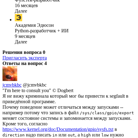
16 месяцев
Далее
Академия Эдюсон
Python-разработчик + ИИ
9 месяцев
Далее
Решения вопроса
0
Пригласить эксперта
Ответы на вопрос
4
jcmvbkbc
@jcmvbkbc
"I'm here to consult you" © Dogbert
Я не вижу криминала который мог бы привести к segfault в
приведённой программе.
Почему поведение может отличаться между запусками --
например потому что запись в файл
/sys/class/gpio/export
меняет состояние системы и запоминается между запусками.
Кроме того, согласно
https://www.kernel.org/doc/Documentation/gpio/sysfs.txt
в
надо писать
или
, а
или
нужно
direction
in
out
high
low