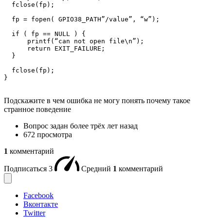
  fclose(fp);

  fp = fopen( GPIO38_PATH”/value”, “w”);

  if ( fp == NULL ) {

      printf(“can not open file\n”);

      return EXIT_FAILURE;

  }

  fclose(fp);

}
Подскажите в чем ошибка не могу понять почему такое
странное поведение
Вопрос задан
более трёх лет назад
672 просмотра
1
комментарий
Подписаться
3
Средний
1
комментарий
Facebook
Вконтакте
Twitter