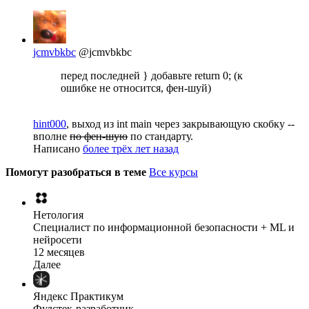
jcmvbkbc
@jcmvbkbc
перед последней } добавьте return 0; (к
ошибке не относится, фен-шуй)
hint000
, выход из int main через закрывающую скобку --
вполне
по фен-шую
по стандарту.
Написано
более трёх лет назад
Помогут разобраться в теме
Все курсы
Нетология
Специалист по информационной безопасности + ML и
нейросети
12 месяцев
Далее
Яндекс Практикум
Фулстек-разработчик