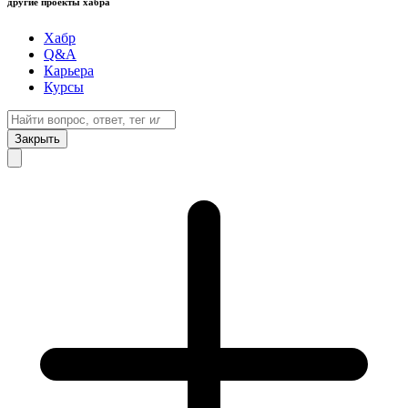
другие проекты хабра
Хабр
Q&A
Карьера
Курсы
Закрыть