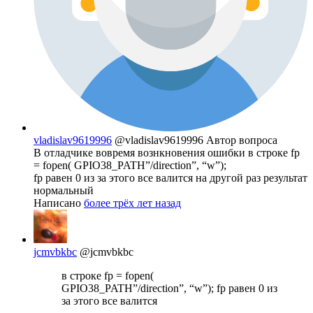
vladislav9619996
@vladislav9619996
Автор вопроса
В отладчике вовремя вознкновения ошибки в строке fp
= fopen( GPIO38_PATH”/direction”, “w”);
fp равен 0 из за этого все валится на другой раз результат
нормальный
Написано
более трёх лет назад
jcmvbkbc
@jcmvbkbc
в строке fp = fopen(
GPIO38_PATH”/direction”, “w”); fp равен 0 из
за этого все валится