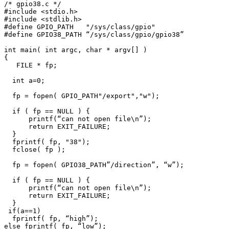
/* gpio38.c */

#include <stdio.h>

#include <stdlib.h>

#define GPIO_PATH   "/sys/class/gpio"

#define GPIO38_PATH “/sys/class/gpio/gpio38”

int main( int argc, char * argv[] )

{

   FILE * fp;

  int a=0;

  fp = fopen( GPIO_PATH"/export","w");

  if ( fp == NULL ) {

      printf(“can not open file\n”);

      return EXIT_FAILURE;

  }

  fprintf( fp, "38");

  fclose( fp );

  fp = fopen( GPIO38_PATH”/direction”, “w”);

  if ( fp == NULL ) {

      printf(“can not open file\n”);

      return EXIT_FAILURE;

  }

 if(a==1)

  fprintf( fp, “high”);

else fprintf( fp, “low”);
