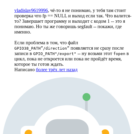
vladislav9619996
, чё-то я не понимаю, у тебя там стоит
проверка что fp == NULL и выход если так. Что валится-
то? Завершает программу и выходит с кодом 1 -- это я
понимаю. Но ты же говоришь segfault -- покажи, где
именно.
Если проблема в том, что файл
появляется не сразу после
GPIO38_PATH”/direction”
записи в
-- ну возьми этот
в
GPIO_PATH"/export"
fopen
цикл, пока не откроется или пока не пройдёт время,
которое ты готов ждать.
Написано
более трёх лет назад