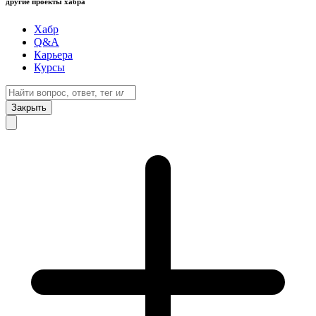
другие проекты хабра
Хабр
Q&A
Карьера
Курсы
Закрыть