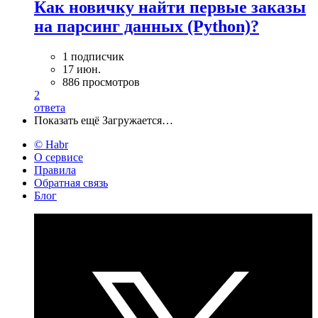
Как новичку найти первые заказы
на парсинг данных (Python)?
1 подписчик
17 июн.
886 просмотров
2
ответа
Показать ещё
Загружается…
© Habr
О сервисе
Правила
Обратная связь
Блог