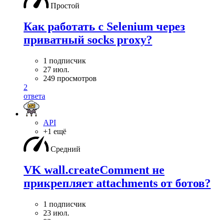
Простой
Как работать с Selenium через
приватный socks proxy?
1 подписчик
27 июл.
249 просмотров
2
ответа
API
+1 ещё
Средний
VK wall.createComment не
прикрепляет attachments от ботов?
1 подписчик
23 июл.